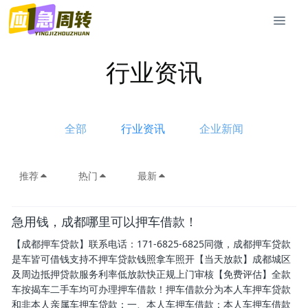
行业资讯
全部
行业资讯
企业新闻
推荐
热门
最新
急用钱，成都哪里可以押车借款！
【成都押车贷款】联系电话：171-6825-6825同微，成都押车贷款
是车皆可借钱支持不押车贷款钱照拿车照开【当天放款】成都城区
及周边抵押贷款服务利率低放款快正规上门审核【免费评估】全款
车按揭车二手车均可办理押车借款！押车借款分为本人车押车贷款
和非本人亲属车押车贷款：一、本人车押车借款：本人车押车借款