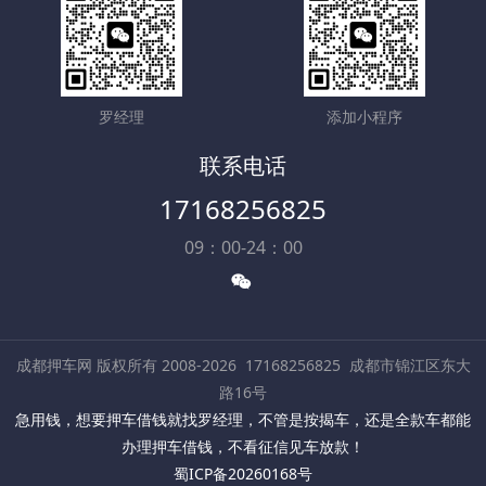
罗经理
添加小程序
联系电话
17168256825
09：00-24：00
成都押车网 版权所有 2008-2026
17168256825
成都市锦江区东大
路16号
急用钱，想要押车借钱就找罗经理，不管是按揭车，还是全款车都能
办理押车借钱，不看征信见车放款！
蜀ICP备20260168号