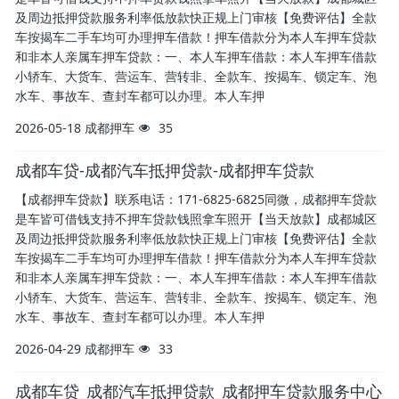
及周边抵押贷款服务利率低放款快正规上门审核【免费评估】全款
车按揭车二手车均可办理押车借款！押车借款分为本人车押车贷款
和非本人亲属车押车贷款：一、本人车押车借款：本人车押车借款
小轿车、大货车、营运车、营转非、全款车、按揭车、锁定车、泡
水车、事故车、查封车都可以办理。本人车押
2026-05-18
成都押车
35
成都车贷-成都汽车抵押贷款-成都押车贷款
【成都押车贷款】联系电话：171-6825-6825同微，成都押车贷款
是车皆可借钱支持不押车贷款钱照拿车照开【当天放款】成都城区
及周边抵押贷款服务利率低放款快正规上门审核【免费评估】全款
车按揭车二手车均可办理押车借款！押车借款分为本人车押车贷款
和非本人亲属车押车贷款：一、本人车押车借款：本人车押车借款
小轿车、大货车、营运车、营转非、全款车、按揭车、锁定车、泡
水车、事故车、查封车都可以办理。本人车押
2026-04-29
成都押车
33
成都车贷_成都汽车抵押贷款_成都押车贷款服务中心