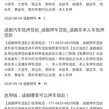
小轿车、大货车、营运车、营转非、全款车、按揭车、锁定车、泡
水车、事故车、查封车都可以办理。本人车押
2026-08-04
成都押车
2
成都汽车抵押贷款_成都押车贷款_成都非本人车抵押
贷款
【成都押车贷款】联系电话：171-6825-6825同微，成都押车贷款
是车皆可借钱支持不押车贷款钱照拿车照开【当天放款】成都城区
及周边抵押贷款服务利率低放款快正规上门审核【免费评估】全款
车按揭车二手车均可办理押车借款！押车借款分为本人车押车贷款
和非本人亲属车押车贷款：一、本人车押车借款：本人车押车借款
小轿车、大货车、营运车、营转非、全款车、按揭车、锁定车、泡
水车、事故车、查封车都可以办理。本人车押
2026-05-18
成都押车
35
急用钱，成都哪里可以押车借款！
【成都押车贷款】联系电话：171-6825-6825同微，成都押车贷款
是车皆可借钱支持不押车贷款钱照拿车照开【当天放款】成都城区