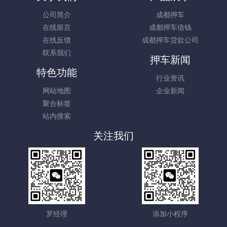
公司简介
成都押车
在线留言
成都押车借钱
在线反馈
成都押车贷款公司
联系我们
押车新闻
特色功能
行业资讯
网站地图
企业新闻
聚合标签
站内搜索
关注我们
罗经理
添加小程序