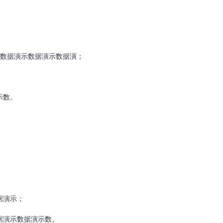
；
示数据演示数据演示数据演；
示数。
据演示；
据演示数据演示数。