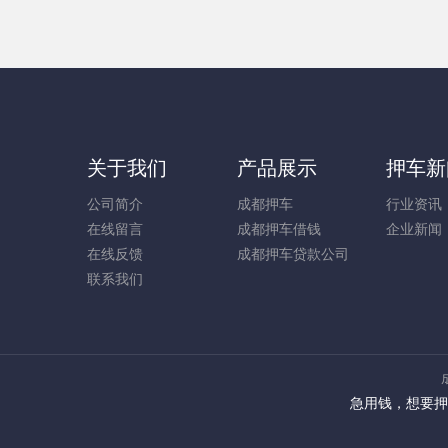
关于我们
产品展示
押车新
公司简介
成都押车
行业资讯
在线留言
成都押车借钱
企业新闻
在线反馈
成都押车贷款公司
联系我们
急用钱，想要押