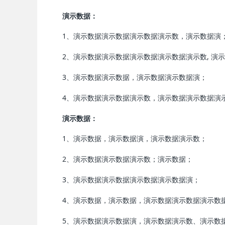
演示数据：
1、演示数据演示数据演示数据演示数，演示数据演
2、演示数据演示数据演示数据演示数据演示数, 演
3、演示数据演示数据，演示数据演示数据演；
4、演示数据演示数据演示数，演示数据演示数据演
演示数据：
1、演示数据，演示数据演，演示数据演示数；
2、演示数据演示数据演示数；演示数据；
3、演示数据演示数据演示数据演示数据演；
4、演示数据，演示数据，演示数据演示数据演示数
5、演示数据演示数据演，演示数据演示数、演示数