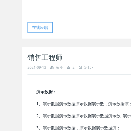
在线应聘
销售工程师
2021-09-13
长沙
2
5-15k
演示数据：
1、演示数据演示数据演示数据演示数，演示数据演
2、演示数据演示数据演示数据演示数据演示数, 演
3、演示数据演示数据，演示数据演示数据演；