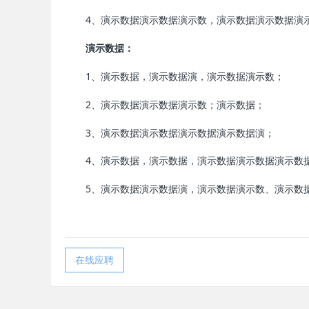
4、演示数据演示数据演示数，演示数据演示数据演
演示数据：
1、演示数据，演示数据演，演示数据演示数；
2、演示数据演示数据演示数；演示数据；
3、演示数据演示数据演示数据演示数据演；
4、演示数据，演示数据，演示数据演示数据演示数
5、演示数据演示数据演，演示数据演示数、演示数
在线应聘