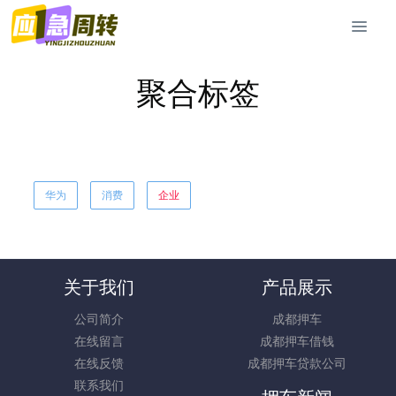
聚合标签
华为
消费
企业
关于我们
产品展示
公司简介
成都押车
在线留言
成都押车借钱
在线反馈
成都押车贷款公司
联系我们