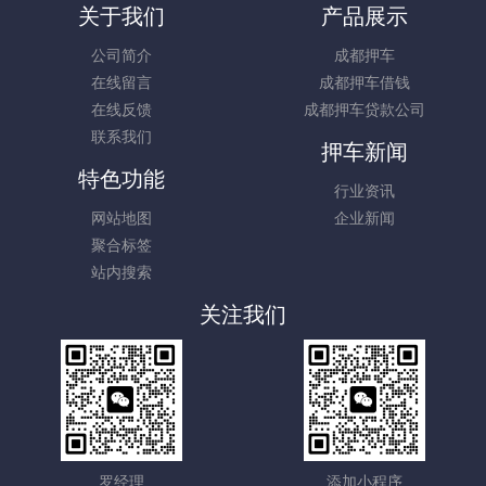
关于我们
产品展示
公司简介
成都押车
在线留言
成都押车借钱
在线反馈
成都押车贷款公司
联系我们
押车新闻
特色功能
行业资讯
网站地图
企业新闻
聚合标签
站内搜索
关注我们
罗经理
添加小程序