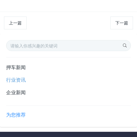
上一篇
下一篇
押车新闻
行业资讯
企业新闻
为您推荐