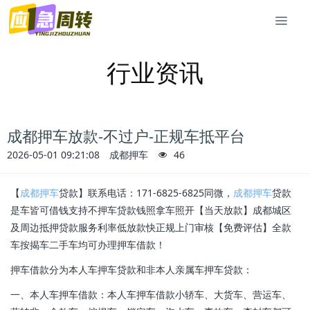
行业资讯
成都押车放款-不过户-正规车抵平台
2026-05-01 09:21:08
成都押车
46
【
成都押车
贷款】联系电话：171-6825-6825同微，
成都押车
贷款
是车皆可借钱支持不押车贷款钱照拿车照开【当天放款】成都城区
及周边抵押贷款服务利率低放款快正规上门审核【免费评估】全款
车按揭车二手车均可办理押车借款！
押车借款分为本人车押车贷款和非本人亲属车押车贷款：
一、本人车押车借款：本人车押车借款小轿车、大货车、营运车、