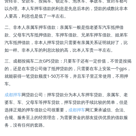
营转非、全款车、按揭车、锁定车、泡水车、事故车、查封车都可
以办理。本人车押车借款的利息是先息后本的，贷款的成数比非本
人要高，利息也是低了一半左右。
二、非本人亲属车押车借款：亲属车一般是指老婆车汽车抵押借
款、父母车汽车抵押借款、车押车借款、兄弟车押车借款、姐弟车
汽车抵押借款，非本人押车贷款只需要有亲属关系证明就好了，比
如一样。非本人车的利息比较的高，比本人车贵一半左右。
三、成都按揭车二次GPS贷款：只要车子还有一定价值，不管是按揭
的，还是在车贷公司做了抵押贷款的，只需要在车上安装一个gps，
就能获得一笔贷款额度1-50万不等，并且车子里正常使用，不用押
车。
成都押车
网贷款公司：押车贷款分为本人车押车贷款、亲属车、老
婆车、车、父母车等押车贷款，押车贷款的手续比较的简单，但是
选择正规的押车借款公司很重要，
成都押车
网汇秉承诚信、合法、
合规、服务至上的经营理念，为需要资金的朋友提供优质的借款服
务，没有任何的套路。